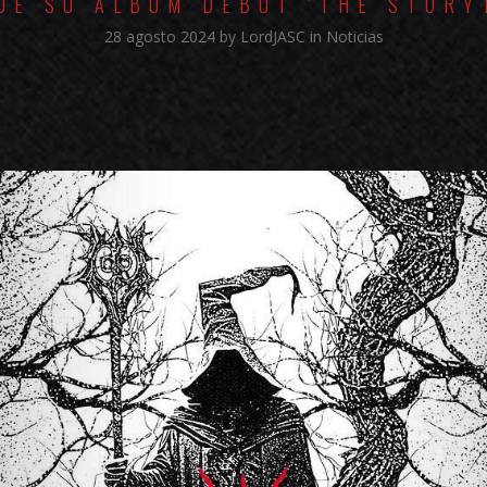
DE SU ÁLBUM DEBUT 'THE STORY
28 agosto 2024
by
LordJASC
in
Noticias