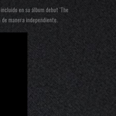
, incluido en su álbum debut ‘The
á de manera independiente.