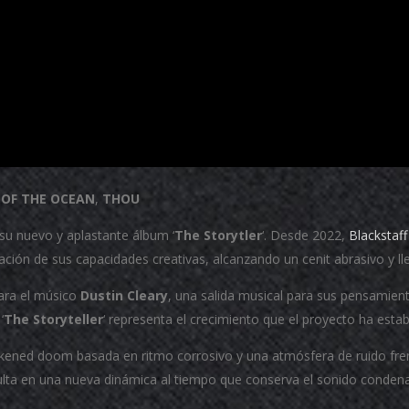
 OF THE OCEAN
,
THOU
su nuevo y aplastante álbum ‘
The Storytler
‘. Desde 2022,
Blackstaff
nación de sus capacidades creativas, alcanzando un cenit abrasivo y ll
ara el músico
Dustin Cleary
, una salida musical para sus pensamie
 ‘
The Storyteller
‘ representa el crecimiento que el proyecto ha estab
ackened doom basada en ritmo corrosivo y una atmósfera de ruido fre
sulta en una nueva dinámica al tiempo que conserva el sonido condenad