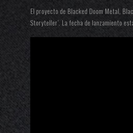
El proyecto de Blacked Doom Metal,
Blac
Storyteller’. La fecha de lanzamiento e