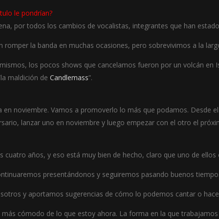
ítulo le pondrían?
ena, por todos los cambios de vocalistas, integrantes que han estado 
 romper la banda en muchas ocasiones, pero sobrevivimos a la larg
mismos, los pocos shows que cancelamos fueron por un volcán en Isl
“la maldición de
Candlemass
”.
anza en noviembre. Vamos a promoverlo lo más que podamos. Desde e
sario, lanzar uno en noviembre y luego empezar con el otro el próxim
s cuatro años, y eso está muy bien de hecho, claro que uno de ellos e
continuaremos presentándonos y seguiremos pasando buenos tiempo
sotros y aportamos sugerencias de cómo lo podemos cantar o hacer 
ado más cómodo de lo que estoy ahora. La forma en la que trabajamos