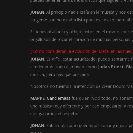
puedes tener en una banda, discos que siguen crecie
JOHAN
. Al principio nadie creía en la música y nos 
La gente aún no estaba lista para ese estilo, pero 
Si tienes al abuelo y al hijo juntos en el mismo con
orgullosos de tocar el corazón de muchas personas y
¿Cómo consideran la evolución del Metal en las nue
JOHAN
. Es difícil estar actualizado, puedo sentar
alrededor de todo el mundo como
Judas Priest
,
Bl
música, pero hay que buscarla.
Nosotros no tuvimos la intención de crear Doom Meta
MAPPE
.
Candlemass
fue quien inició todo, no sona
una música muy diferente y por eso empezaron a resp
nos ganamos el respeto.
JOHAN
. Sabíamos cómo queríamos sonar y nunca pe