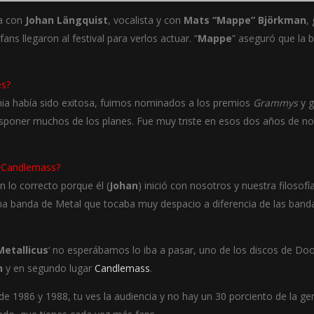
va con
Johan Längquist
, vocalista y con
Mats “Mappe” Björkman
,
ns llegaron al festival para verlos actuar. “
Mappe
” aseguró que la 
es?
mia había sido exitosa, fuimos nominados a los premios
Grammys
y g
sponer muchos de los planes. Fue muy triste en esos dos años de no
e
Candlemass
?
n lo correcto porque él (
Johan
) inició con nosotros y nuestra filoso
banda de Metal que tocaba muy despacio a diferencia de las banda
etallicus
‘ no esperábamos lo iba a pasar, uno de los discos de D
h
y en segundo lugar
Candlemass
.
 1986 y 1988, tu ves la audiencia y no hay un 30 porciento de la ge