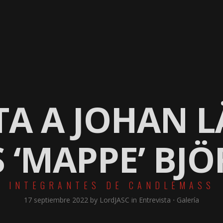
A
NACIONAL
VIDEOS
CONTENIDOS
CONTACTO
TA A JOHAN 
S ‘MAPPE’ BJ
INTEGRANTES DE CANDLEMASS
17 septiembre 2022
by
LordJASC
in
Entrevista
⋅
Galería