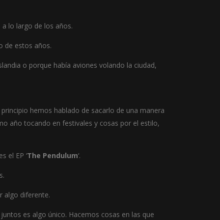
a lo largo de los años.
o de estos años.
andia o porque había aviones volando la ciudad,
l principio hemos hablado de sacarlo de una manera
o año tocando en festivales y cosas por el estilo,
s el EP ‘
The Pendulum
‘.
s.
algo diferente.
 juntos es algo único. Hacemos cosas en las que