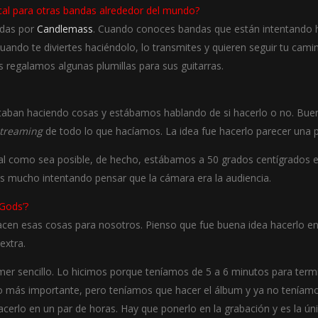
cal para otras bandas alrededor del mundo?
iadas por
Candlemass
. Cuando conoces bandas que están intentando 
ando te diviertes haciéndolo, lo transmites y quieren seguir tu ca
s regalamos algunas plumillas para sus guitarras.
staban haciendo cosas y estábamos hablando de si hacerlo o no. Bue
treaming
de todo lo que hacíamos. La idea fue hacerlo parecer una pe
tal como sea posible, de hecho, estábamos a 50 grados centígrados en
s mucho intentando pensar que la cámara era la audiencia.
Gods’?
hacen esas cosas para nosotros. Pienso que fue buena idea hacerlo en c
extra.
mer sencillo. Lo hicimos porque teníamos de 5 a 6 minutos para termi
n lo más importante, pero teníamos que hacer el álbum y ya no teníam
hacerlo en un par de horas. Hay que ponerlo en la grabación y es la ú