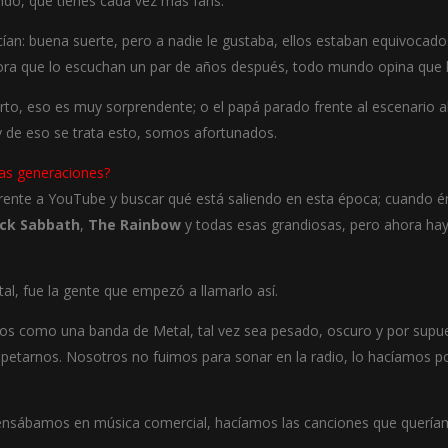
ndo, que tienes cada vez más fans.
decían: buena suerte, pero a nadie le gustaba, ellos estaban equivoca
ahora que lo escuchan un par de años después, todo mundo opina que
cierto, eso es muy sorprendente; o el papá parado frente al escenari
 de eso se trata esto, somos afortunados.
vas generaciones?
me frente a YouTube y buscar qué está saliendo en esta época; cuand
ack Sabbath
,
The Rainbow
y todas esas grandiosas, pero ahora hay 
l, fue la gente que empezó a llamarlo así.
mos como una banda de Metal, tal vez sea pesado, oscuro y por sup
etarnos. Nosotros no fuimos para sonar en la radio, lo hacíamos por
nsábamos en música comercial, hacíamos las canciones que quería