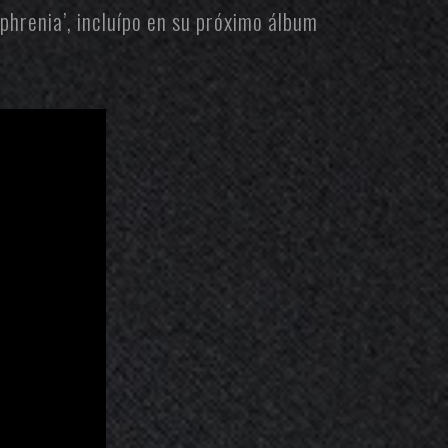
phrenia’, incluípo en su próximo álbum