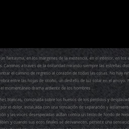
fantasma, en los márgenes de la existencia, en el interior, en los 
s.
Caminas a través de la oscuridad mirando siempre las estrellas dis
ntrar el camino de regreso al corazón de todas las cosas.
No hay nin
mbra entre las hojas de otoño, un destello de luz solar en el arroyo.
o, no el momentáneo drama ardiente de los hombres …
hes blancas, construida sobre los huesos de los perdidos y desplazad
por el dolor, inculcada con una sensación de separación y aislamient
n y las voces desesperadas aúllan contra un telón de fondo de hiel
bles y cuando sus ecos finales se desvanecen, persiste una sensació