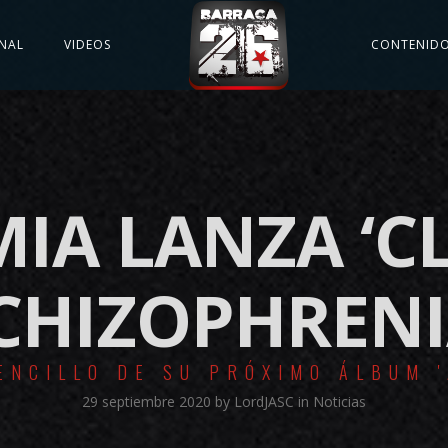
NAL
VIDEOS
CONTENID
MIA LANZA ‘CL
CHIZOPHRENI
ENCILLO DE SU PRÓXIMO ÁLBUM '
29 septiembre 2020
by
LordJASC
in
Noticias