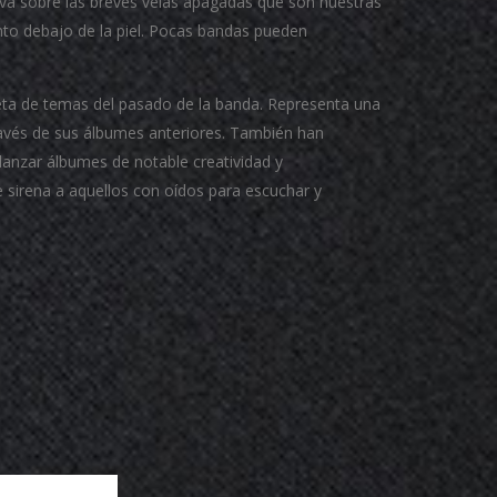
iva sobre las breves velas apagadas que son nuestras
to debajo de la piel.
Pocas bandas pueden
eta de temas del pasado de la banda.
Representa una
avés de sus álbumes anteriores.
También han
lanzar álbumes de notable creatividad y
de sirena a aquellos con oídos para escuchar y