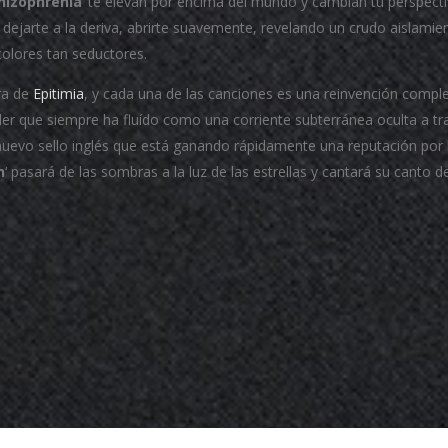
hizophrenia
‘ te elevan por encima del mundo y cambian tu perspect
 dejarte a la deriva, abrirte suavemente, revelando un crudo aislamien
colores tan seductores.
ra de
Epitimia
, y cada una de las canciones es una reinvención compl
der que siempre ha fluído como una corriente subterránea oculta a tr
nuevo sello inglés que está ganando rápidamente una reputación por 
n
‘ pasará de las sombras a la luz de las estrellas y cantará su canto 