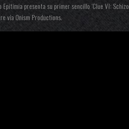
co
Epitimia
presenta su primer sencillo ‘Clue VI: Schizo
bre vía
Onism Productions
.