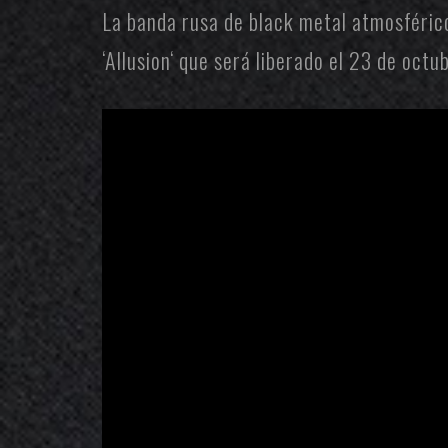
La banda rusa de black metal atmosféri
‘
Allusion
‘ que será liberado el 23 de octu