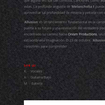
que alguna vez fue tan cómoda.
Canciones como ‘
Sc
vidas.
La profunda angustia de ‘
Melancholia I
‘ puede
aprovechar tal profundidad de miseria y pintarla con 
‘
Allusion
‘ es un lanzamiento fundamental en la carre
puerta a su futuro y una revelación del verdadero po
encontrado su camino hacia
Onism Productions
, un 
extraordinaria imaginación.
El 23 de octubre, ‘
Allusio
corazones para comprender …
Line-up:
K.
–
Vocales
A.
–
Guitarra/Bajo
M.
–
Batería