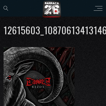
12615603_1087061341314