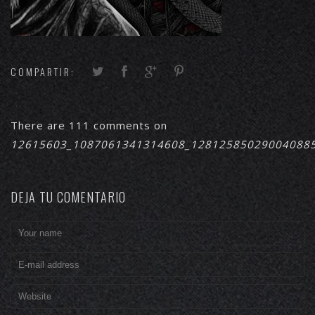
COMPARTIR:
There are 111 comments on
12615603_1087061341314608_12812585029004088
DEJA TU COMENTARIO