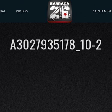
NAL
VIDEOS
CONTENID
A3027935178_10-2