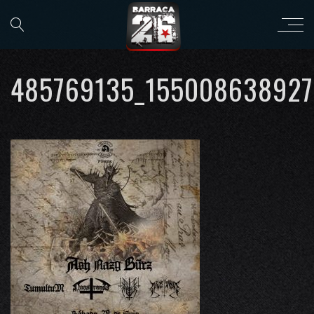
485769135_155008638927