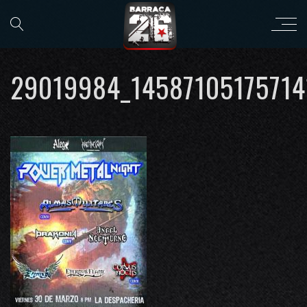
29019984_1458710517571