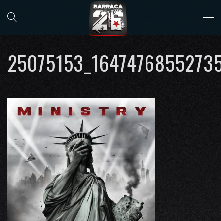
25075153_1647476855273