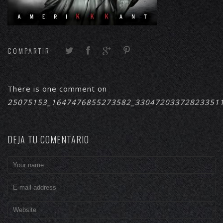
COMPARTIR:
There is one comment on
25075153_1647476855273582_33047203372823351
DEJA TU COMENTARIO