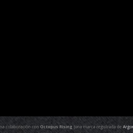
ima colaboración con
Octopus Rising
(una marca registrada de
Argo