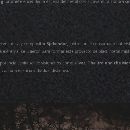
ng
, promete encender la escena del metal con su aventura sonora sin i
el vocalista y compositor
Sjelvindur
, junto con el consumado bateri
 extrema, se unieron para formar este proyecto de black metal místic
 potencia espiritual de visionarios como
Ulver
,
The 3rd and the Mor
con una esencia individual distintiva.