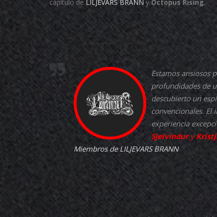
capítulo de
LILJEVARS BRANN
y
Octopus Rising.
Estamos ansiosos p
profundidades de u
descubierto un esp
convencionales. El 
experiencia excepci
Sjelvindur
y
Krist
Miembros de
LILJEVARS BRANN