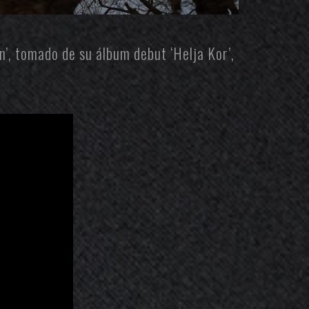
n’, tomado de su álbum debut ‘Helja Kor’,