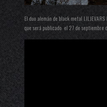
El duo alemán de black metal
LILJEVARS
que será publicado el 27 de septiembre