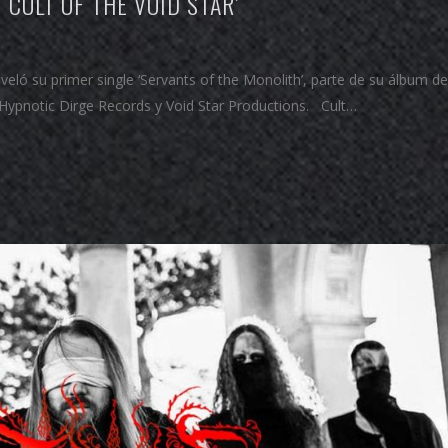
‘CULT OF THE VOID STAR’
eló su primer single ‘Servants of the Monolith’, parte de su álbum d
de Hypnotic Dirge Records y Void Star Productions. Cult…