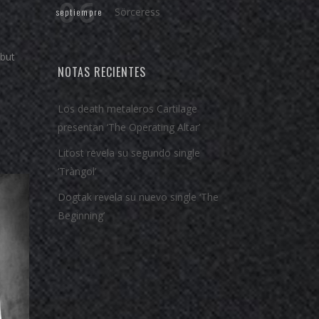
06
Sörceress
septiempre
ebut
NOTAS RECIENTES
Los death metaleros Cartilage
presentan ‘The Operating Altar’
Litost revela su segundo single
‘Tràngol’
Dogtak revela su nuevo single ‘The
Beginning’