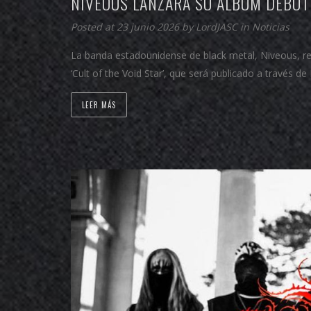
NIVEOUS LANZARÁ SU ÁLBUM DEBUT 
Posted at 23 junio 2026 by
LordJASC
in
Noticias
La banda estadounidense de black metal, Niveous, rev
‘Cult of the Void Star’, que será publicado a través 
LEER MÁS