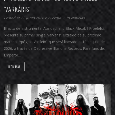
‘VARKÁRIS’
Posted at 22 junio 2026 by
LordJASC
in
Noticias
El acto de Instrumental Atmospheric Black Metal, I Proélefsi,
presenta su primer single ‘Varkáris’, extraído de su próximo
material ‘Ypógeio Vasíleio’, que será liberado el 10 de julio de
2026, a través de Depressive Illusions Records. Para fans de:
Emperor…
LEER MÁS