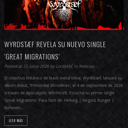
WYRDSTÆF REVELA SU NUEVO SINGLE
‘GREAT MIGRATIONS’
Posted at 25 junio 2026 by
LordJASC
in
Noticias
El colectivo británico de black metal tribal, Wyrdstæf, lanzará su
álbum debut, ‘Primordial Bloodlines’, el 4 de septiembre de 2026
a través de Apocalyptic Witchcraft. Escucha su primer single
‘Great Migrations’. Para fans de: Heilung | Negură Bunget |
Behexen…
LEER MÁS