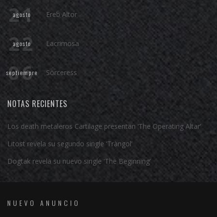
21
Ereb Altor
agosto
22
Lacrimosa
agosto
06
Sörceress
septiempre
NOTAS RECIENTES
Los death metaleros Cartilage presentan ‘The Operating Altar’
Litost revela su segundo single ‘Tràngol’
Dogtak revela su nuevo single ‘The Beginning’
NUEVO ANUNCIO