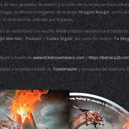
les de fans alrededor de mundo y a través de su tienda en línea solic
 magia, ocultismo e imágenes de la orden ‘
Dragon Rouge
’, como el
’, el símbolo más utilizado por la banda.
nto de emociones con mucho Metal y ritmos variados característicos
jin Min Nar’
, ‘
Pazuzu
’ y ‘
Codex Gigas
’, así como los éxitos: ‘
To Meg
quirir a través de
www.ticketnowmexico.com
y
https://barraca26.com
 están a la venta a través de
Ticketmaster
y en taquilla del Auditorio 