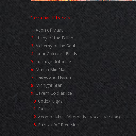
‘Leviathan II’ tracklist:
1.
Aeon of Maat
2.
Litany of the Fallen
3.
Alchemy of the Soul
4.
Lunar Coloured Fields
5.
Lucifuge Rofocale
6.
Marijin Min Nar
7.
Hades and Elysium
8.
Midnight Star
9.
Cavern Cold as Ice
10.
Codex Gigas
11.
Pazuzu
12.
Aeon of Maat (Alternative Vocals Version)
13.
Pazuzu (AOR Version)