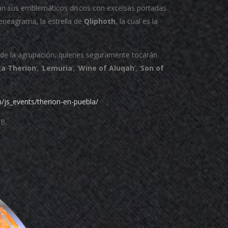
itan sus emblemáticos discos con excelsas portadas
 eneagrama, la estrella de
Qliphoth
, la cual es la
 de la agrupación, quienes seguramente tocarán
a Therion
’, ‘
Lemuria
’, ‘
Wine of Aluqah
’, ‘
Son of
/js_events/therion-en-puebla/
BB.