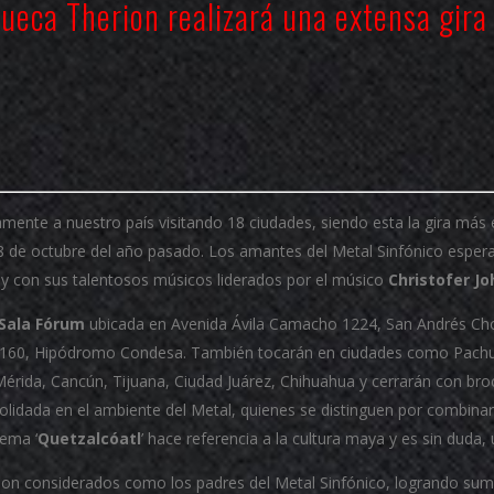
sueca
Therion
realizará una extensa gira
mente a nuestro país visitando 18 ciudades, siendo esta la gira más
28 de octubre del año pasado. Los amantes del Metal Sinfónico espera
y con sus talentosos músicos liderados por el músico
Christofer J
Sala Fórum
ubicada en Avenida Ávila Camacho 1224, San Andrés Cholu
a 160, Hipódromo Condesa. También tocarán en ciudades como Pachu
Mérida, Cancún, Tijuana, Ciudad Juárez, Chihuahua y cerrarán con bro
olidada en el ambiente del Metal, quienes se distinguen por combinar 
tema ‘
Quetzalcóatl
’ hace referencia a la cultura maya y es sin duda
son considerados como los padres del Metal Sinfónico, logrando suma