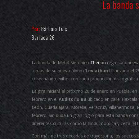
La banda 
Por:
Bárbara Luis
Barraca 26
La banda de Metal Sinfónico
Therion
regresará nueva
temas de su nuevo álbum ‘
Leviathan II
’ lanzado el 
cosechando éxitos con cada producción discográfica 
La gira iniciará el próximo 26 de enero en Puebla, en
febrero en el
Auditorio BB
ubicado en calle Tlaxcal
León, Guadalajara, Morelia, Veracruz, Villahermosa, 
febrero. Sin duda un gran logro para esta banda cons
diferentes culturas como la hindú, nórdica y celta. El 
Con más de tres décadas de trayectoria, los suecos 