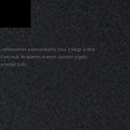
, renunciamos a una pequeña cosa, y luego a otra.
da vez más de quienes éramos: nuestro orgullo,
Lo tenían todo.