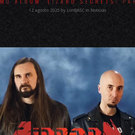
MO ÁLBUM 'LIZARD SECRETS: PA
12 agosto 2025
by
LordJASC
in
Noticias