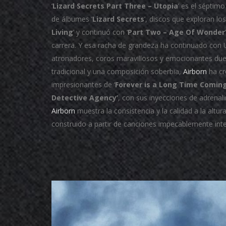
‘
Lizard Secrets Part Three – Utopia
’ es el séptim
de álbumes ‘
Lizard Secrets
’, discos que exploran lo
Living
’ y continuó con ‘
Part Two – Age Of Wonder
carrera. Y esa racha de grandeza ha continuado con U
atronadores, coros maravillosos y emocionantes duel
tradicional y una composición soberbia,
Airborn
ha cr
impresionantes de ‘
Forever is a Long Time Comin
Detective Agency’
, con sus inyecciones de adrenali
Airborn
muestra la consistencia y la calidad a la altur
construido a partir de canciones impecablemente int