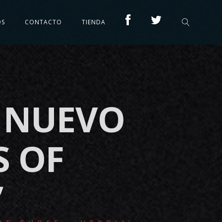
OS
CONTACTO
TIENDA
U NUEVO
S OF
’