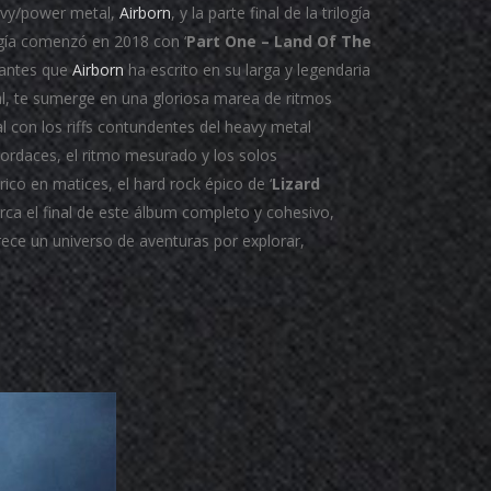
eavy/power metal,
Airborn
, y la parte final de la trilogía
ilogía comenzó en 2018 con ‘
Part One – Land Of The
tantes que
Airborn
ha escrito en su larga y legendaria
cial, te sumerge en una gloriosa marea de ritmos
 con los riffs contundentes del heavy metal
rdaces, el ritmo mesurado y los solos
 rico en matices, el hard rock épico de ‘
Lizard
rca el final de este álbum completo y cohesivo,
frece un universo de aventuras por explorar,