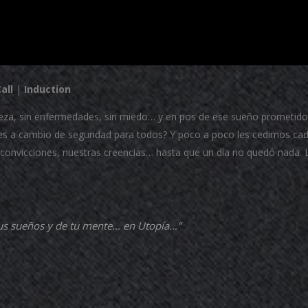
all
|
Induction
breza, sin enfermedades, sin miedo… y en pos de ese sueño prometido
des a cambio de seguridad para todos? Y poco a poco les cedimos ca
s convicciones, nuestras creencias… hasta que un día no quedó nada. 
 tus sueños y de tu mente… en Utopía…”