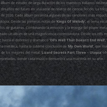
o álbum de estudio de larga duración de los maestros italianos del h
s desafíos del futuro en una serie de relatos de ciencia ficción. La tr
’ de 2020. Cada álbum presenta algunas de las canciones más impac
topia. Desde las primeras notas de ‘
Kings Of Melody
’, el tema ini
os de guitarras. Combinando la emoción y la energía del power metal
eado un álbum de una magnificencia conmovedora. Desde los riffs mo
g
’ hasta el distintivo y dramático ‘
Oil’s Well That Doesn’t End Well’
,
na metálica, hasta la sublime conclusión de ‘
My Own World’
, que ma
a de los mejores del metal. ‘
Lizard Secrets Part Three – Utopia
’ o
erpretadas, donde cada músico demuestra una maestría en su arte.