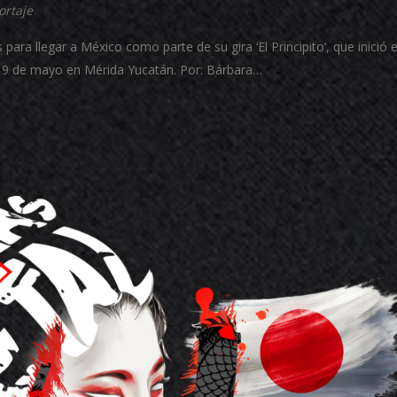
ortaje
ara llegar a México como parte de su gira ‘El Principito’, que inició e
l 9 de mayo en Mérida Yucatán. Por: Bárbara…