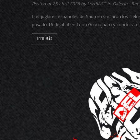
Posted at 25 abril 2026 by
LordJASC
in
Galería
⋅
Rep
Los juglares españoles de Saurom surcaron los cielos p
pasado 16 de abril en León Guanajuato y concluirá e
LEER MÁS