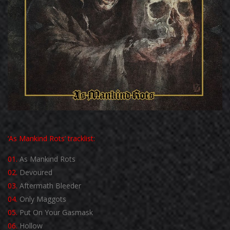
‘As Mankind Rots’ tracklist:
01.
As Mankind Rots
02.
Devoured
03.
Aftermath Bleeder
04.
Only Maggots
05.
Put On Your Gasmask
06.
Hollow