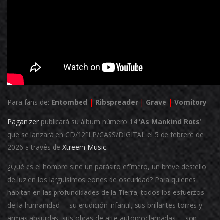
Para fans de:
Entombed
|
Ribspreader
|
Grave
|
Vomitory
Paganizer
publicará su álbum número 14
‘As Mankind Rots
‘
que se lanzará en CD/12″LP/CASS/DIGITAL el 5 de febrero de
2026 a través de
Xtreem Music
.
¿Qué es el hombre sino un parásito efímero, un breve destello
de luz en los larguísimos eones de oscuridad? Para quienes
habitan en las profundidades de la Tierra, todos los esfuerzos
de la humanidad —su erudición infantil, sus brillantes torres y
armas absurdas, sus obras de arte autoproclamadas— son