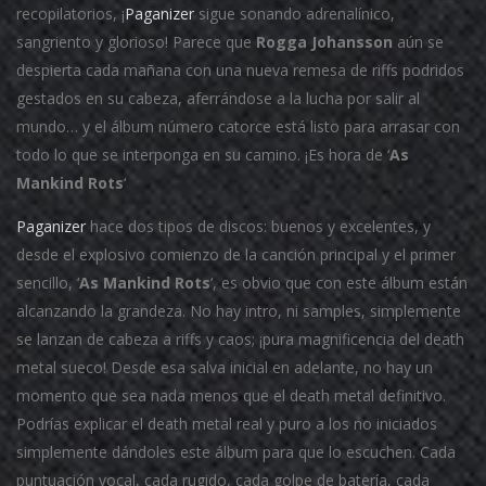
recopilatorios, ¡
Paganizer
sigue sonando adrenalínico,
sangriento y glorioso! Parece que
Rogga Johansson
aún se
despierta cada mañana con una nueva remesa de riffs podridos
gestados en su cabeza, aferrándose a la lucha por salir al
mundo… y el álbum número catorce está listo para arrasar con
todo lo que se interponga en su camino. ¡Es hora de ‘
As
Mankind Rots
‘
Paganizer
hace dos tipos de discos: buenos y excelentes, y
desde el explosivo comienzo de la canción principal y el primer
sencillo, ‘
As Mankind Rots
‘, es obvio que con este álbum están
alcanzando la grandeza. No hay intro, ni samples, simplemente
se lanzan de cabeza a riffs y caos; ¡pura magnificencia del death
metal sueco! Desde esa salva inicial en adelante, no hay un
momento que sea nada menos que el death metal definitivo.
Podrías explicar el death metal real y puro a los no iniciados
simplemente dándoles este álbum para que lo escuchen. Cada
puntuación vocal, cada rugido, cada golpe de batería, cada