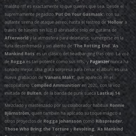
maldito riff es exactamente lo que quieres que sea. Desde el
supremamente pegadizo ‘
Put On Your Gasmask
‘, con su
aullante sirena de ataque aéreo, hasta el rastreo de ‘
Hollow
‘ a
través de túneles sin luz; El abrasador solo de guitarra de
Afterworld
y la atmósfera para deleitarse, sumergirse en la
furia desenfrenada y sin aliento de ‘
The Rotting End
‘. ‘
As
Mankind Rots
‘ es un clásico del headbanging tras otro. La voz
de
Rogga
es tan potente como sus riffs, y
Paganizer
nunca ha
sonado mejor. Una grata sorpresa para cerrar el álbum es una
nueva grabación de ‘
Vanans Makt
‘, que apareció en el
recopilatorio ‘C
ompiled Ammunition
‘ en 2020, con la voz
invitada de
Bulten
, de la banda de punk sueca
Lastkaj
14
.
Mezclado y masterizado por su colaborador habitual
Ronnie
Björnström,
quien también ha aplicado su toque mágico a
otros proyectos de
Rogga Johansson
como
Ribspreader
,
Those Who Bring the Torture
y
Revolting
, ‘
As Mankind