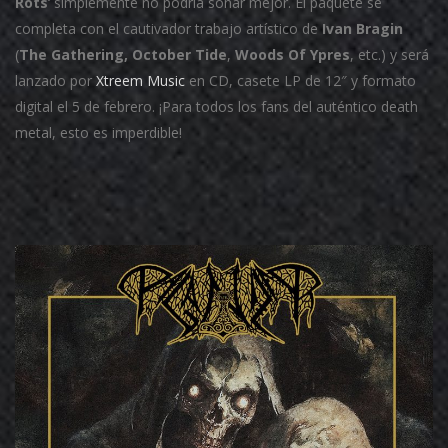
Rots
‘ simplemente no podría sonar mejor. El paquete se
completa con el cautivador trabajo artístico de
Ivan Bragin
(
The Gathering,
October Tide
,
Woods Of Ypres
, etc.) y será
lanzado por
Xtreem Music
en CD, casete LP de 12″ y formato
digital el 5 de febrero. ¡Para todos los fans del auténtico death
metal, esto es imperdible!