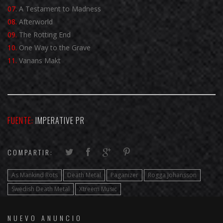
07
. A Testament to Madness
08.
Afterworld
09.
The Rotting End
10.
One Way to the Grave
11.
Vanans Makt
FUENTE:
IMPERATIVE PR
COMPARTIR:
As Mankind Rots
Death Metal
Paganizer
Rogga Johansson
Swedish Death Metal
Xtreem Music
NUEVO ANUNCIO