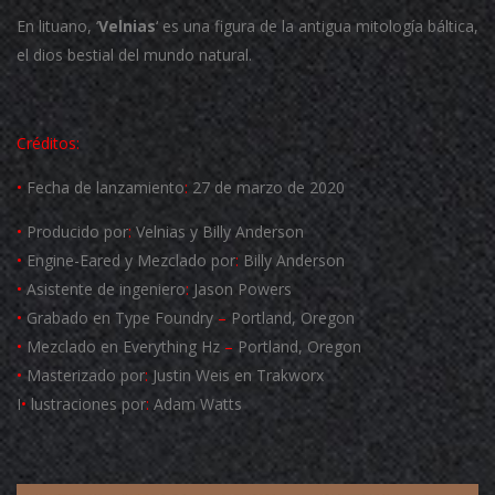
En lituano, ‘
Velnias
‘ es una figura de la antigua mitología báltica,
el dios bestial del mundo natural.
Créditos:
•
Fecha de lanzamiento
:
27 de marzo de 2020
•
Producido por
:
Velnias y Billy Anderson
•
Engine-Eared y Mezclado por
:
Billy Anderson
•
Asistente de ingeniero
:
Jason Powers
•
Grabado en Type Foundry
–
Portland, Oregon
•
Mezclado en Everything Hz
–
Portland, Oregon
•
Masterizado por
:
Justin Weis en Trakworx
I
•
lustraciones por
:
Adam Watts