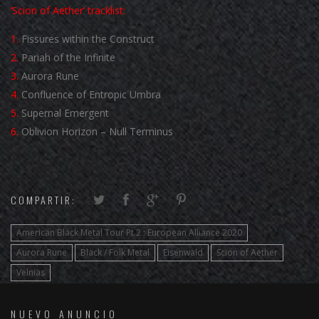
‘Scion of Aether’ tracklist:
1.
Fissures within the Construct
2.
Pariah of the Infinite
3.
Aurora Rune
4.
Confluence of Entropic Umbra
5.
Supernal Emergent
6.
Oblivion Horizon – Null Terminus
COMPARTIR:
American Black Metal Tour Pt.2 : European Alliance 2020
Aurora Rune
Black / Folk Metal
Eisenwald
Scion of Aether
Velnias
NUEVO ANUNCIO