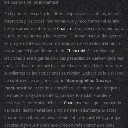
los cuerpos de los inocentes!
En la primera escucha, los ritmos explosivos psicóticos, los riffs
retorcidos y las voces inhumanas que juntos forman el sonido
peligrosamente enfermo de
Chancroid
son casi demasiado para
que la mente humana los procese.
El primer instinto del oyente
es simplemente sobrevivir mientras son arrastrados a la rancia
oscuridad del pozo de muerte de
Chancroid
.
Es a medida que
las visitas a ese lugar de sórdidas pesadillas se vuelven cada vez
más, insidiosamente adictivas, que la calidad de las canciones y
la brillantez de las actuaciones se revelan.
Debajo de la piel llena
de cicatrices de canciones como ‘
Haemophillus Ducreyi
Inoculated
‘ se esconde el corazón reluciente de una máquina
de muerte magistralmente lograda de formidable poder y
destreza.
El enfermizo debut de
Chancroid
hace que la mayoría
del brutal death metal sea simplemente redundante.
Si estás
buscando lo último en pesadez violenta e inquietante, ¿por qué
aceptas algo que no sea la expresión más extrema de esas