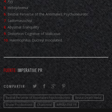
4.
Xyy
5.
Hebephrenia
6.
Bestial Perverse of the Anomalies Psychoneurotic
7.
Sadomasochist
8.
Abysmal Tranquility
9.
Distortion Cognitive of Malicious
10.
Haemophilus Ducreyi Inoculated
FUENTE:
IMPERATIVE PR
COMPARTIR:
Bestial Perverse of Anomalies Psychoneurotic
Brutal Death Metal
Brute! Productions
Chancroid
IMPERATIVE PR