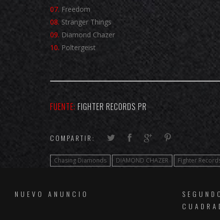
07.
Freedom
08.
Stranger Things
09.
Diamond Chazer
10.
Poltergeist
FUENTE:
FIGHTER RECORDS PR
COMPARTIR:
Chasing Diamonds
DIAMOND CHAZER
Fighter Record
NUEVO ANUNCIO
SEGUND
CUADRA