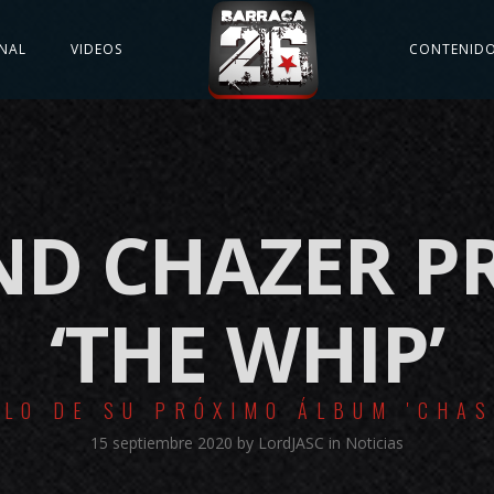
NAL
VIDEOS
CONTENID
D CHAZER P
‘THE WHIP’
LLO DE SU PRÓXIMO ÁLBUM 'CHAS
15 septiembre 2020
by
LordJASC
in
Noticias