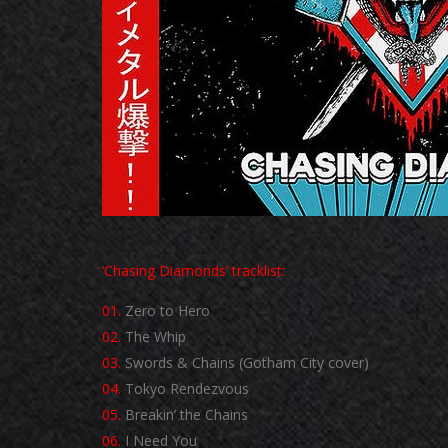
‘Chasing Diamonds’ tracklist:
01.
Zero to Hero
02.
The Whip
03.
Swords & Chains (Gotham City cover)
04.
Tokyo Rendezvous
05.
Breakin’ the Chains
06.
I Need You