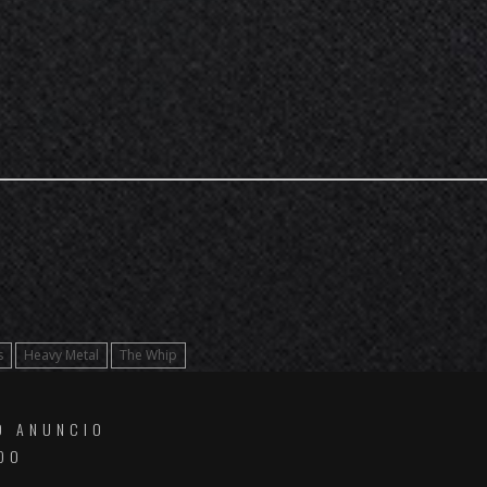
s
Heavy Metal
The Whip
O ANUNCIO
DO