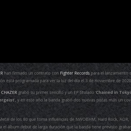
ER
han firmado un contrato con
Fighter Records
para el lanzamiento d
ión está programada para ver la luz del día el 3 de noviembre de 202
 CHAZER
grabó su primer sencillo y un EP titulado ‘
Chained in Toky
ergeist
‘, y en este año la banda grabó dos nuevas pistas más un co
 Metal de los 80 que toma influencias de NWOBHM, Hard Rock, AOR, H
a el álbum debut de larga duración que la banda tiene previsto grabar