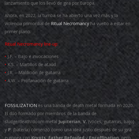
lanzamiento que los llevó de gira por Europa.
Ahora, en 2022, la tumba se ha abierto una vez más y la
violencia primordial de
Ritual Necromancy
ha vuelto a estar en
primer plano.
Ritual Necromancy
line-up:
•
J.F. – Bajo e invocaciones
•
K.S. – Martillos de ataúd
•
J.R. – Maldición de guitarra
•
A.W. – Profanación de guitarra
FOSSILIZATION
es una banda de death metal formada en 2020.
El dúo formado por miembros de la banda de
sludge/death/doom metal
Jupiterian
,
V.
(voces, guitarras, bajo)
y
P
. (batería) comenzó como una idea justo después de su gira
europea con
Krypts
,
Father Befouled
y
Encoffination
, pero