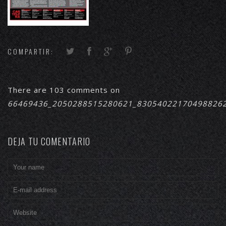
COMPARTIR:
There are 103 comments on
66469436_2050288515280621_83054022170498826
DEJA TU COMENTARIO