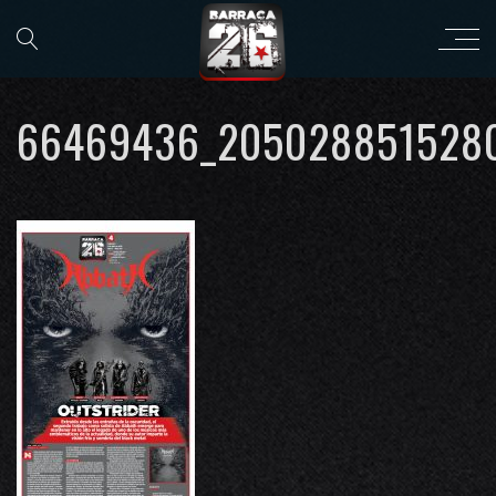
66469436_205028851528