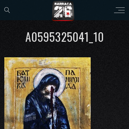
A0595325041_10