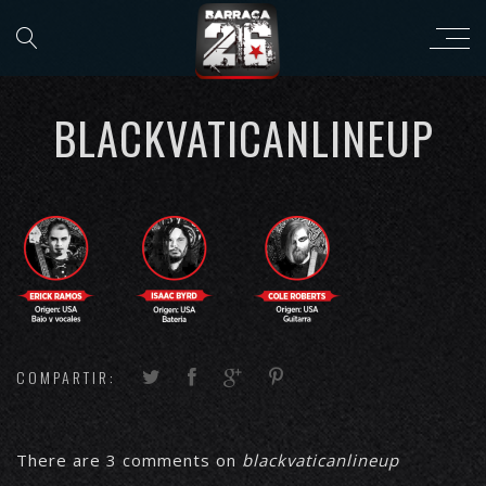
BLACKVATICANLINEUP
COMPARTIR:
There are 3 comments on
blackvaticanlineup