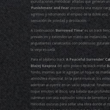
incrustaciones melódicas afiladas que generan un 
‘
Punishment and Fear
’ presenta una mayor car
agresivo y retomando el empleo de la doble voz, 
sensación de soledad y desolación.
A continuación ‘
Borrowed Time’
es un track llen
prevalecen y extienden un manto de melancolía, 
angustiantes canalizados con poderosas guturales
la vieja escuela.
Para el séptimo track ‘
A Peaceful Surrender’
Cal
Błażej Kasprza
del acto polaco de black metal
B
fondo, mismas que le agregan un toque de malda
atmósfera espectral. En la parte musical, los intr
adentran al oyente en un vacío sepulcral. Finalment
toque emotivo al disco, una balada que profundiz
culminan con una explosión sonica de lamentos y 
melodías oscuras para sellar una obra donde el mis