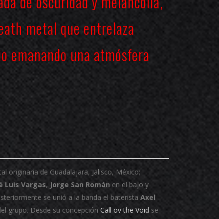
da de oscuridad y melancolía,
eath metal que entrelaza
dio emanando una atmósfera
originaria de Guadalajara, Jalisco, México;
é Luis Vargas
,
Jorge San Román
en el bajo y
osteriormente se unió a la banda el baterista
Axel
del grupo. Desde su concepción
Call ov the Void
se