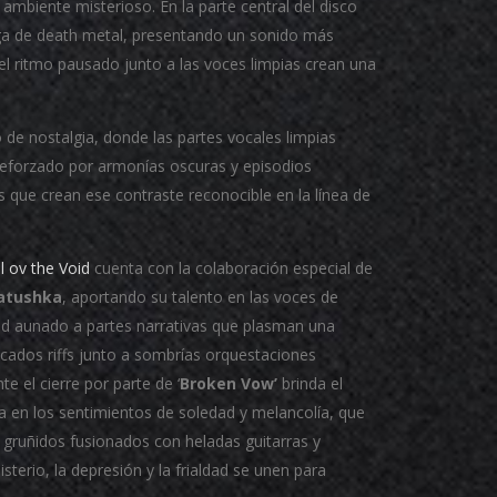
ambiente misterioso. En la parte central del disco
ga de death metal, presentando un sonido más
el ritmo pausado junto a las voces limpias crean una
o de nostalgia, donde las partes vocales limpias
reforzado por armonías oscuras y episodios
 que crean ese contraste reconocible en la línea de
l ov the Void
cuenta con la colaboración especial de
atushka
, aportando su talento en las voces de
d aunado a partes narrativas que plasman una
incados riffs junto a sombrías orquestaciones
e el cierre por parte de ‘
Broken Vow’
brinda el
a en los sentimientos de soledad y melancolía, que
gruñidos fusionados con heladas guitarras y
terio, la depresión y la frialdad se unen para