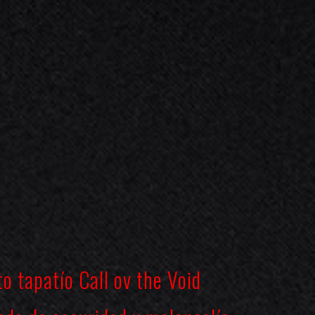
to tapatío
Call ov the Void