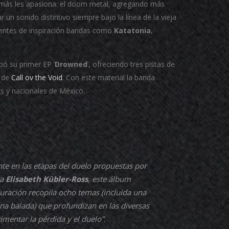
 más les apasiona: el doom metal, agregando más
r un sonido distintivo siempre bajo la línea de la vieja
uentes de inspiración bandas como
Katatonia
,
bó su primer EP ‘
Drowned
’, ofreciendo tres pistas de
o de
Call ov the Void
. Con este material la banda
s y nacionales de México.
te en las etapas del duelo propuestas por
za
Elisabeth Kübler-Ross
, este álbum
uración recopila ocho temas (incluida una
na balada) que profundizan en las diversas
mentar la pérdida y el duelo”.