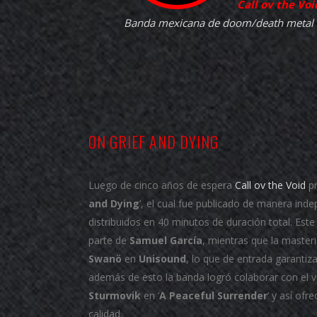
Call ov the Voi
Banda mexicana de doom/death metal
ON GRIEF AND DYING
Luego de cinco años de espera
Call ov the Void
pr
and Dying
’, el cual fue publicado de manera in
distribuidos en 40 minutos de duración total. Est
parte de
Samuel García
, mientras que la master
Swanö
en
Unisound
, lo que de entrada garantiz
además de esto la banda logró colaborar con el 
Sturmovik
en ‘
A Peaceful Surrender
’ y así of
calidad.