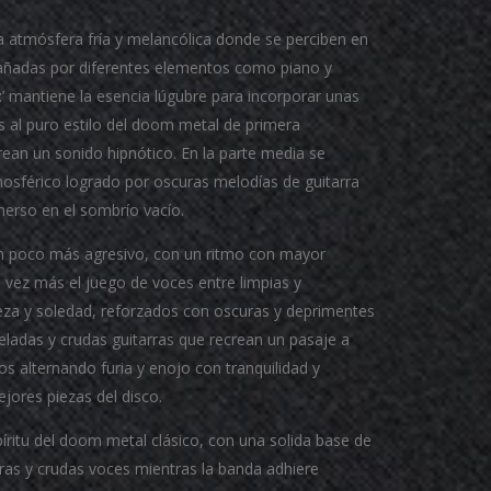
 atmósfera fría y melancólica donde se perciben en
pañadas por diferentes elementos como piano y
t
’ mantiene la esencia lúgubre para incorporar unas
as al puro estilo del doom metal de primera
rean un sonido hipnótico. En la parte media se
osférico logrado por oscuras melodías de guitarra
erso en el sombrío vacío.
un poco más agresivo, con un ritmo con mayor
 vez más el juego de voces entre limpias y
teza y soledad, reforzados con oscuras y deprimentes
ladas y crudas guitarras que recrean un pasaje a
os alternando furia y enojo con tranquilidad y
jores piezas del disco.
píritu del doom metal clásico, con una solida base de
eras y crudas voces mientras la banda adhiere