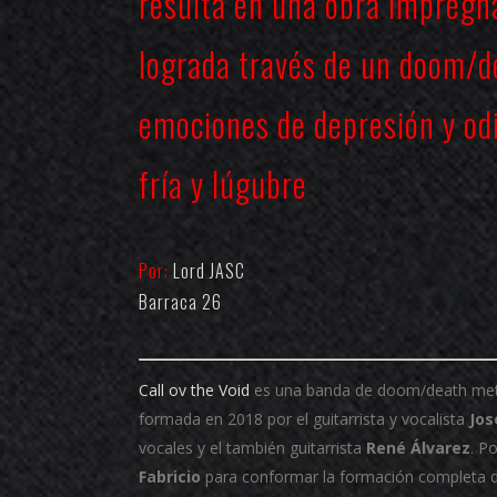
resulta en una obra impregna
lograda través de un doom/d
emociones de depresión y o
fría y lúgubre
Por:
Lord JASC
Barraca 26
Call ov the Void
es una banda de doom/death metal 
formada en 2018 por el guitarrista y vocalista
Jos
vocales y el también guitarrista
René Álvarez
. P
Fabricio
para conformar la formación completa 