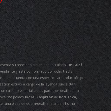
d
esenta su anhelado álbum debut titulado ‘
On Grief
dependiente y está conformado por ocho tracks
e material cuenta con una espectacular producción por
ización estuvo a cargo de la leyenda sueca
Dan
a un cuidado especial en las partes de death metal,
vocalista polaco
Błażej
Kasprzak
de
Batushka
,
recer una pieza de doom/death metal de altísima