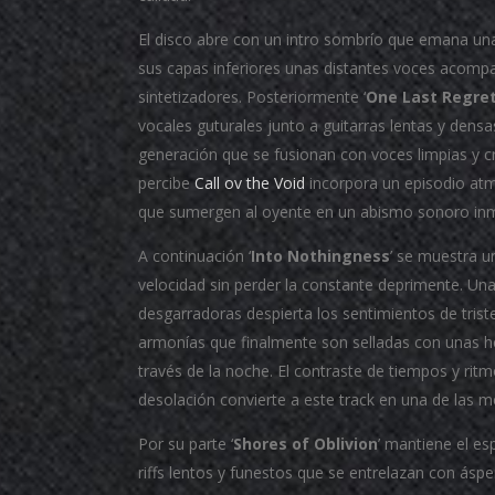
El disco abre con un intro sombrío que emana una
sus capas inferiores unas distantes voces acom
sintetizadores. Posteriormente ‘
One Last Regre
vocales guturales junto a guitarras lentas y dens
generación que se fusionan con voces limpias y c
percibe
Call ov the Void
incorpora un episodio atm
que sumergen al oyente en un abismo sonoro inm
A continuación ‘
Into Nothingness
’ se muestra 
velocidad sin perder la constante deprimente. Una
desgarradoras despierta los sentimientos de tris
armonías que finalmente son selladas con unas he
través de la noche. El contraste de tiempos y ritm
desolación convierte a este track en una de las me
Por su parte ‘
Shores of Oblivion
’ mantiene el es
riffs lentos y funestos que se entrelazan con ásp