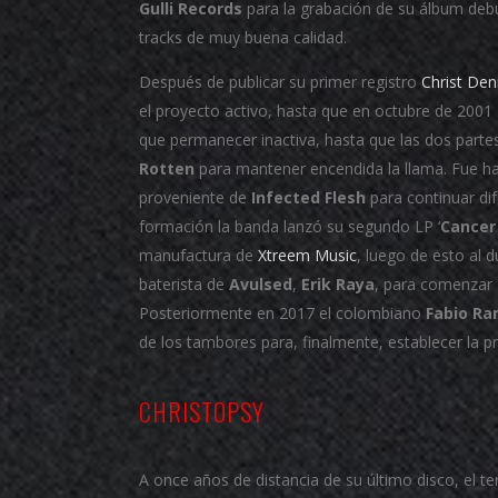
Gulli Records
para la grabación de su álbum de
tracks de muy buena calidad.
Después de publicar su primer registro
Christ Den
el proyecto activo, hasta que en octubre de 2001
que permanecer inactiva, hasta que las dos parte
Rotten
para mantener encendida la llama. Fue ha
proveniente de
Infected Flesh
para continuar di
formación la banda lanzó su segundo LP ‘
Cancer 
manufactura de
Xtreem Music
, luego de esto al d
baterista de
Avulsed
,
Erik Raya
, para comenzar 
Posteriormente en 2017 el colombiano
Fabio Ra
de los tambores para, finalmente, establecer la
CHRISTOPSY
A once años de distancia de su último disco, el te