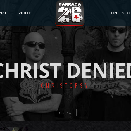
NAL
VIDEOS
CONTENID
CHRIST DENIE
CHRISTOPSY
RESEÑAS