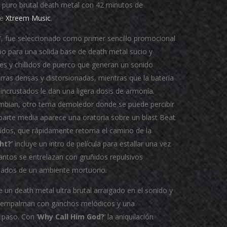
e puro brutal death metal con 42 minutos de
de
Xtreem Music
.
’, fue seleccionado como primer sencillo promocional
o para una solida base de death metal sucio y
s y chillidos de puerco que generan un sonido
ras densas y distorsionadas, mientras que la batería
incrustados le dan una ligera dosis de armonía.
mbian, otro tema demoledor donde se puede percibir
 parte media aparece una oratoria sobre un blast Beat
 oídos, que rápidamente retoma el camino de la
ht?’
incluye un intro de película para estallar una vez
ntos se entrelazan con gruñidos repulsivos
nados de un ambiente mortuorio.
e un death metal ultra brutal arraigado en el sonido y
 se empalman con ganchos melódicos y una
 paso. Con ‘
Why Call Him God?
’ la aniquilación