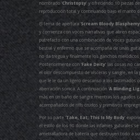
nombrado ‘
Christopsy
’ y ofreciendo 10 piezas d
reproducción total y continuando bajo el manto 
El tema de apertura ’
Scream Bloody Blasphemy
y comienza con voces narrativas que abren espaci
putrefacto con una combinación de voces guturale
bestial y enfermo que se acompaña de unas guitar
no da tregua y finalmente los ganchos melódicos 
Posteriormente con ‘
Fake Deity’
las cosas no ca
el olor descompuesto de vísceras y sangre, en la
que le le da un ligero descanso a los lastimados
aberración sonica. A continuación ‘
A Blinding Lig
más en un baño de sangre mientras los agudos ca
acompañados de riffs crudos y primitivos impreg
Por su parte ‘
Take, Eat; This Is My Body
’ expon
el estilo de los 90 donde las infames guturales
ametralladora de batería que destruyen todo a su