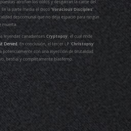
puestas atrofian los oídos y desgarran la carne del
n la parte media el disco ‘
Voracious Disciples’
talidad descomunal que no deja espacio para ningún
ne muerta.
las leyendas canadienses
Cryptopsy
, el cual rinde
st Denied
. En conclusión, el tercer LP ‘
Christopsy
’
va potencialmente con una inyección de brutalidad
vo, bestial y completamente blasfemo.