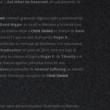
but
‘…Got What He Deserved
’, el cual presentó 10
ied
continuó grabando algunos splits y manteniendo
David Nigge
r se mudó a Alemania y la banda tuvo
s acordaron dejar a
Christ Denied
en manos de
Dave
sta 2011 que se unió al proyecto
Roger B.,
fundiendo su mensaje de blasfemia. Con esta nueva
Eradication’
en junio de 2013, esta vez bajo la
ueto se unieron el bajista
Roger P.
de
Tibosity
y el
a realizar algunas presentaciones en vivo.
mirez
proveniente de
Internal Suffering
se adueñó
 primer formación completa de
Christ Denied
.
rcer opus del acto español, finalmente es liberado,