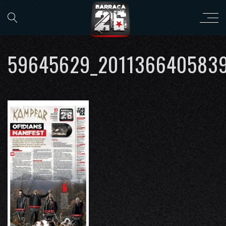
59645629_201136640583