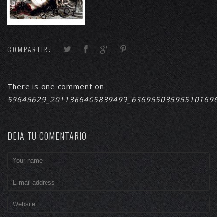
COMPARTIR:
There is one comment on
59645629_2011366405839499_63695503595510169
DEJA TU COMENTARIO