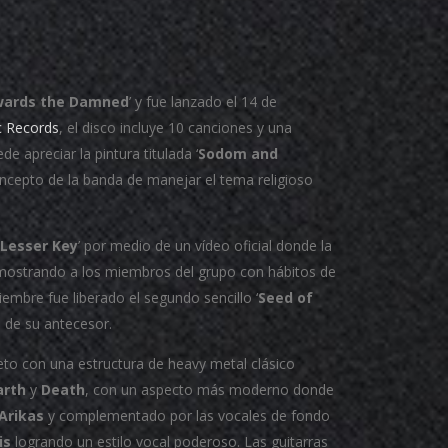
ards the Damned
’ y fue lanzado el 14 de
c Records
, el disco incluye 10 canciones y una
e apreciar la pintura titulada ‘
Sodom and
ncepto de la banda de manejar el tema religioso
Lesser Key
’ por medio de un vídeo oficial donde la
mostrando a los miembros del grupo con hábitos de
iembre fue liberado el segundo sencillo ‘
Seed of
a de su antecesor.
to con una estructura de heavy metal clásico
arth
y
Death
, con un aspecto más moderno donde
Arikas
y complementado por las vocales de fondo
is
logrando un estilo vocal poderoso. Las guitarras