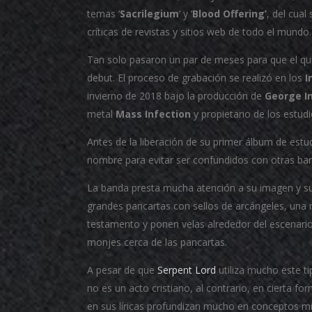
temas ‘
Sacrilegium
’ y ‘
Blood Offering’
, del cua
críticas de revistas y sitios web de todo el mundo.
Tan solo pasaron un par de meses para que el qui
debut. El proceso de grabación se realizó en los
I
invierno de 2018 bajo la producción de
George I
metal
Mass Infection
y propietario de los estudi
Antes de la liberación de su primer álbum de estu
nombre para evitar ser confundidos con otras ba
La banda presta mucha atención a su imagen y su
grandes pancartas con sellos de arcángeles, una 
testamento y ponen velas alrededor del escenari
monjes cerca de las pancartas.
A pesar de que
Serpent Lord
utiliza mucho este t
no es un acto cristiano, al contrario, en cierta f
en sus líricas profundizan mucho en conceptos mi