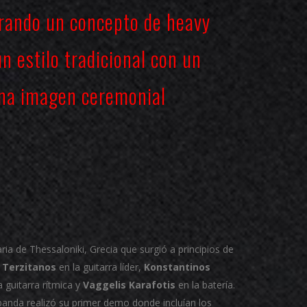
trando un concepto de heavy
n estilo tradicional con un
na imagen ceremonial
ia de Thessaloniki, Grecia que surgió a principios de
 Terzitanos
en la guitarra líder,
Konstantinos
a guitarra rítmica y
Vaggelis Karafotis
en la batería.
anda realizó su primer demo donde incluían los