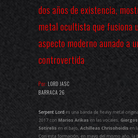
dos años de existencia, mos
metal ocultista que fusiona u
aspecto moderno aunado a u
controvertida
Por:
LORD JASC
BARRACA 26
Serpent Lord
es una banda de heavy metal originar
2017 con
Marios Arikas
en las vocales,
Giorgos
Sotirelis
en el bajo,
Achilleas Chrisohoidis
en l
Con esta formación, en mayo del mismo año, la b