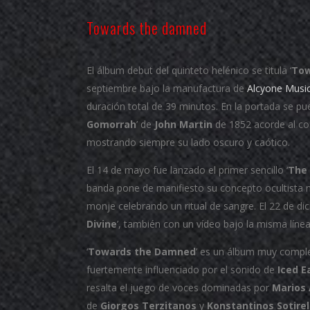
Towards the damned
El álbum debut del quinteto helénico se titula ‘
Tow
septiembre bajo la manufactura de
Alcyone Musi
duración total de 39 minutos. En la portada se pued
Gomorrah
’ de
John Martin
de 1852 acorde al co
mostrando siempre su lado oscuro y caótico.
El 14 de mayo fue lanzado el primer sencillo ‘
The 
banda pone de manifiesto su concepto ocultista 
monje celebrando un ritual de sangre. El 22 de dic
Divine
’, también con un vídeo bajo la misma líne
‘
Towards the Damned
’ es un álbum muy comple
fuertemente influenciado por el sonido de
Iced E
resalta el juego de voces dominadas por
Marios 
de
Giorgos Terzitanos
y
Konstantinos Sotirel