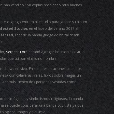
l se han vendido 150 copias recibiendo muy buenas
nteto griego entrara al estudio para grabar su álbum
nfected Studios
en el lapso del verano 2017 al
nfected
, líder de la banda griega de brutal death
os.
dio,
Serpent Lord
decidió agregar las iniciales (
GR
) al
ndas que utilizan el mismo nombre.
s shows en vivo. En sus presentaciones usan dos
mesa con calaveras, velas, libros sobre magia, un
o. Además, tienen dos personas vestidas como
ipo de imágenes y simbolismos religiosos, la banda
orma se puede considerar una banda ocultista ya que
tológicos, magia y alquimia.