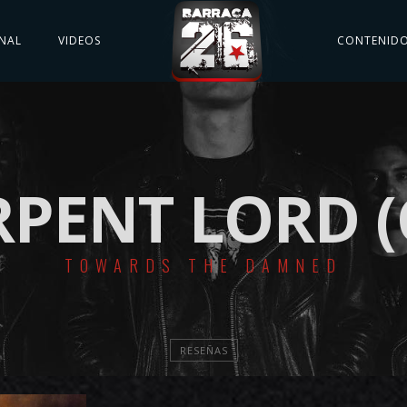
NAL
VIDEOS
CONTENID
RPENT LORD (
TOWARDS THE DAMNED
RESEÑAS