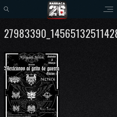
27983390_1456513251142