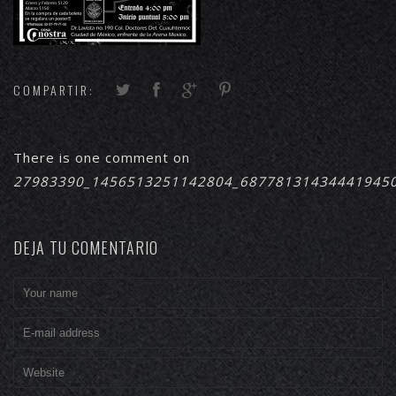
COMPARTIR:
There is one comment on
27983390_1456513251142804_68778131434441945
DEJA TU COMENTARIO