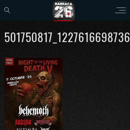
501750817_122761669873