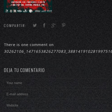
COMPARTIR:
There is one comment on
30262106_1471653826277083_38814191028199751
DEJA TU COMENTARIO