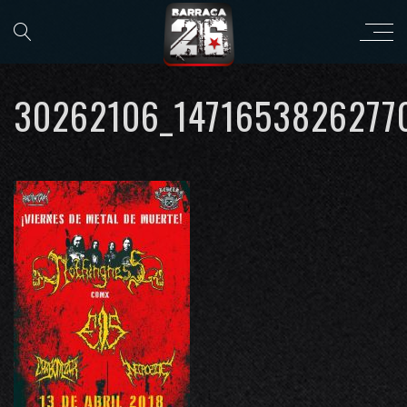
30262106_1471653826277