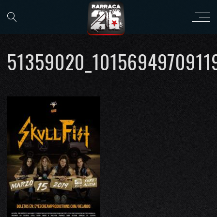
51359020_1015694970911