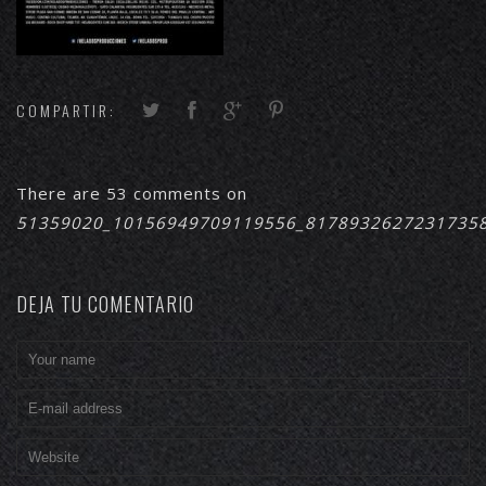
COMPARTIR:
There are 53 comments on
51359020_10156949709119556_8178932627231735
DEJA TU COMENTARIO