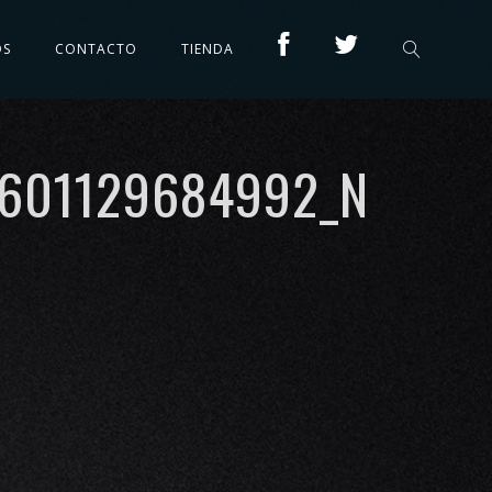
OS
CONTACTO
TIENDA
1601129684992_N