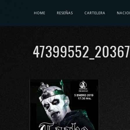
HOME
RESEÑAS
CARTELERA
NACIO
47399552_20367