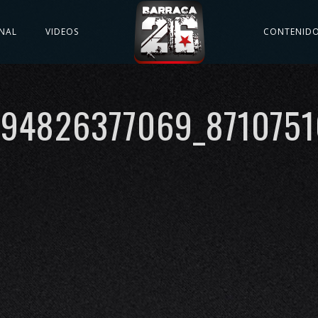
NAL
VIDEOS
CONTENID
94826377069_871075