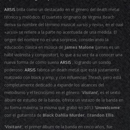
ARSIS
brilla como un destacado en el género del death metal
técnico y melódico.
El cuarteto originario de Virginia Beach
deriva su nombre del término musical
«arsis y tesis»
, en el cual
«
arsis
» se refiere a la parte no acentuada de una medida.
El
origen del nombre no es una sorpresa, considerando la
educación clásica en música de
James Malone
(James es un
hábil violinista y compositor), lo que a su vez da a conocer una
nueva forma de cómo suena
ARSIS
, logrando un
sonido
poderoso.
ARSIS
fabrica un death metal que está justamente
matizado con black y amp; y con influencias
Thrash, pero está
completamente dedicado a expandir los alcances del
melodismo y el tecnicismo en el género.
‘
Visitant
‘, es el sexto
álbum de estudio de la banda, ofrece un vistazo de la banda en
su forma máxima;
la misma que grabó en 2013
‘Unwelcome
‘
con el guitarrista de
Black Dahlia Murder
, B
randon Ellis
.
‘Visitant
‘, el primer álbum de la banda en cinco años, fue