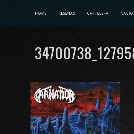
HOME
RESEÑAS
CARTELERA
NACIO
34700738_12795