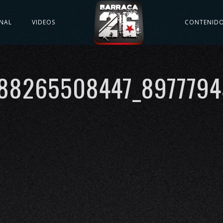
NAL
VIDEOS
CONTENID
88265508447_897779