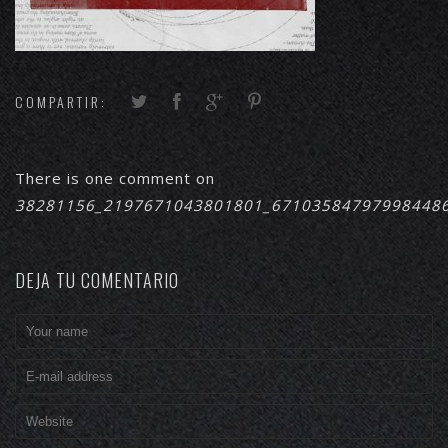
COMPARTIR:
There is one comment on
38281156_2197671043801801_67103584797998448
DEJA TU COMENTARIO