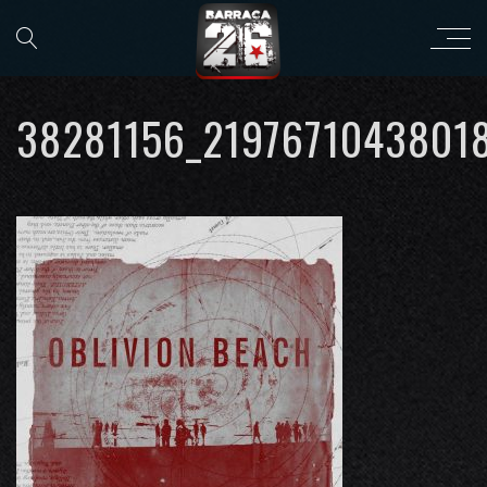
38281156_2197671043801