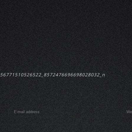
156771510526522_8572476696698028032_n