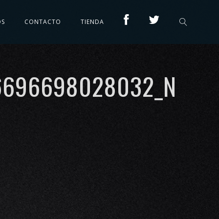
OS
CONTACTO
TIENDA
76696698028032_N