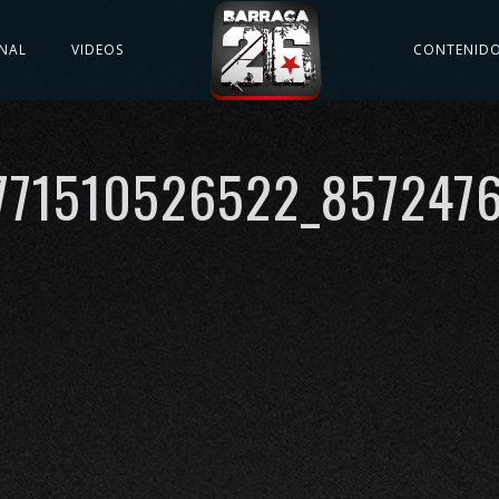
NAL
VIDEOS
CONTENID
771510526522_85724