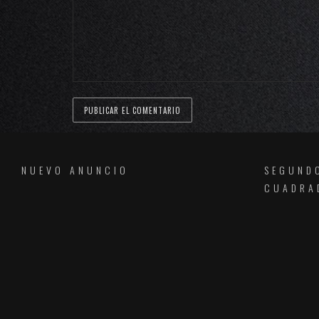
NUEVO ANUNCIO
SEGUND
CUADRA