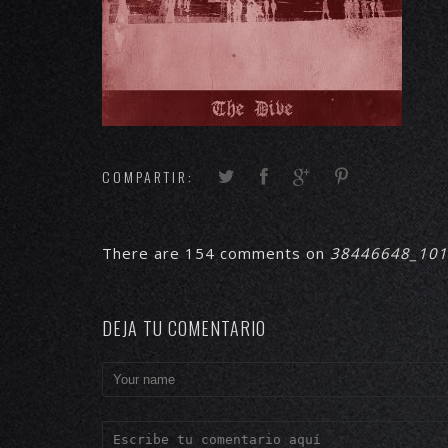
COMPARTIR:
There are 154 comments on
38446648_10
DEJA TU COMENTARIO