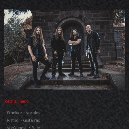
Ristridi
lineup:
•
Frankior • Vocales
•
Ristridi • Guitarras
•
VonYanesh • Bajo