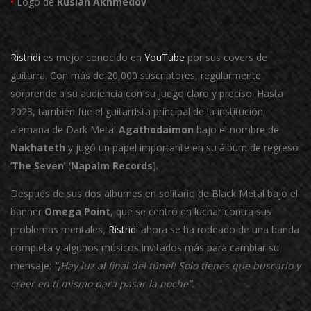
•
Logo de
Ruslan Akhmedov
Ristridi
es mejor conocido en
YouTube
por sus covers de
guitarra. Con más de 20,000 suscriptores, regularmente
sorprende a su audiencia con su juego claro y preciso. Hasta
2023, también fue el guitarrista principal de la institución
alemana de Dark Metal
Agathodaimon
bajo el nombre de
Nakhateth
y jugó un papel importante en su álbum de regreso
‘
The Seven
’ (
Napalm Records
).
Después de sus dos álbumes en solitario de Black Metal bajo el
banner
Omega Point
, que se centró en luchar contra sus
problemas mentales,
Ristridi
ahora se ha rodeado de una banda
completa y algunos músicos invitados más para cambiar su
mensaje:
“¡Hay luz al final del túnel! Solo tienes que buscarlo y
creer en ti mismo para pasar la noche”.