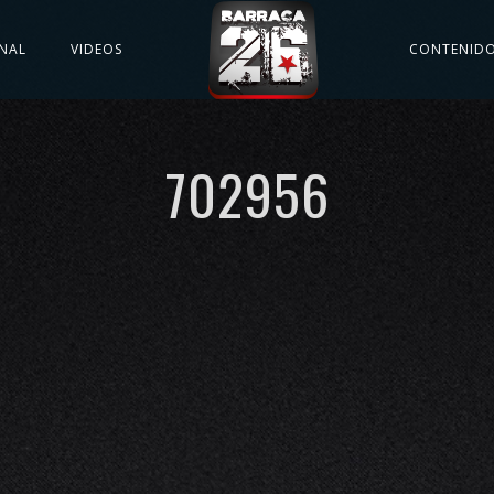
NAL
VIDEOS
CONTENID
702956