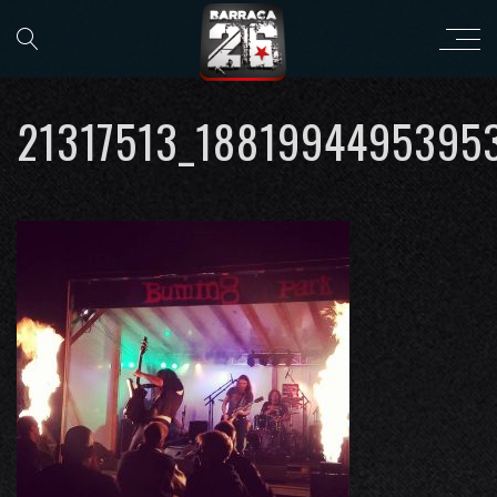
21317513_1881994495395