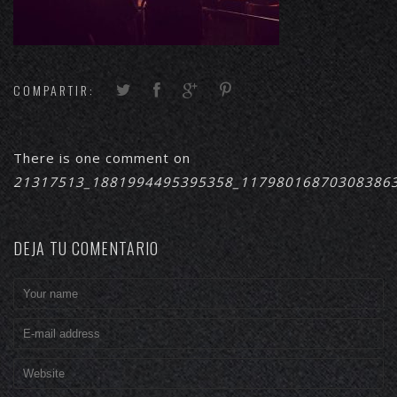
COMPARTIR:
There is one comment on
21317513_1881994495395358_11798016870308386
DEJA TU COMENTARIO