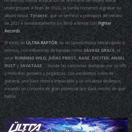
recibiendo buena aceptación de la escena del Heavy Metal
underground. A fines de 2020, la banda comenzó a grabar su
álbum debut ‘
Tyrants
‘, que se terminó a principios del verano
de 2021 e inmediatamente los llevó a firmar con
Fighter
Records
.
El estilo de
ÜLTRA RAPTÖR
, es un Speed/Heavy Metal rápido e
intenso, con influencias de bandas como
SAVAGE GRACE
, el
viejo
RUNNING WILD,
JUDAS PRIEST
,
RAGE
,
EXCITER
,
ANGEL
DUST
y
SAVATAGE
… donde las canciones destacan por su riffs
y melodías geniales y pegadizas, con excelentes solos de
guitarra, una base rítmica implacable y un vocalista dinámico,
creando un conjunto de gran potencial que dará mucho de qué
hablar.