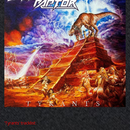
‘Tyrants’ tracklist: