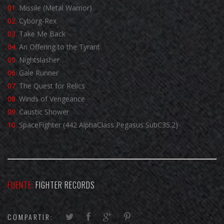
01.
Missile (Metal Warrior)
02.
Cybörg-Rex
03.
Take Me Back
04.
An Offering to the Tyrant
05.
Nightslasher
06.
Gale Runner
07.
The Quest for Relics
08.
Winds of Vengeance
09.
Caustic Shower
10.
SpaceFighter (442 AlphaClass Pegasus SubC35.2)
FUENTE:
FIGHTER RECORDS
COMPARTIR: