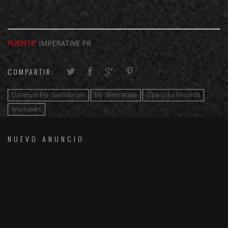
FUENTE:
IMPERATIVE PR
COMPARTIR:
Damnum Per Saeculorum
My Silent Wake
Opa Loka Records
Warhawks
NUEVO ANUNCIO