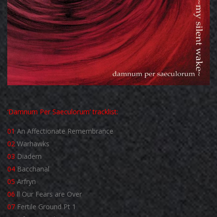
‘Damnum Per Saeculorum’ tracklist:
01
An Affectionate Remembrance
02
Warhawks
03
Diadem
04
Bacchanal
05
Arfryn
06
ll Our Fears are Over
07
Fertile Ground Pt 1