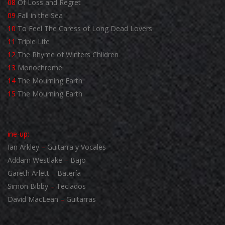
08
Of Loss and Regret
09
Fall in the Sea
10
To Feel The Caress of Long Dead Lovers
11
Triple Life
12
The Rhyme of Winters Children
13
Monochrome
14
The Mourning Earth
15
The Mourning Earth
ine-up:
Ian Arkley
–
Guitarra y Vocales
Addam Westlake
–
Bajo
Gareth Arlett
–
Batería
Simon Bibby
–
Teclados
David MacLean
–
Guitarras