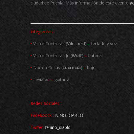
ciudad de Puebla. Más información de este evento
aq
Integrantes :
•
Victor Contreras (
Vik-Lord
)
–
teclado y voz
•
Victor Contreras Jr. (
Wolf
)
–
batería
•
Norma Rosas (
Lucrecia
)
–
bajo
•
Leviatan
–
guitarra
Redes Sociales :
Faceboock :
NIÑO DIABLO
Twiter:
@nino_diablo