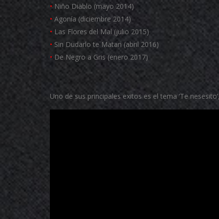
•
Niño Diablo (mayo 2014)
•
Agonía (diciembre 2014)
•
Las Flores del Mal (julio 2015)
•
Sin Dudarlo te Matan (abril 2016)
•
De Negro a Gris (enero 2017)
Uno de sus principales exitos es el tema ‘Te nesesito