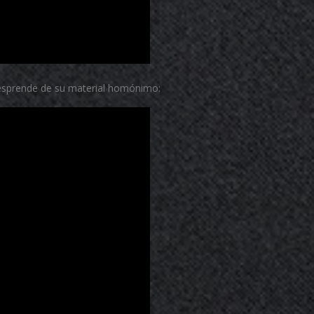
 desprende de su material homónimo: