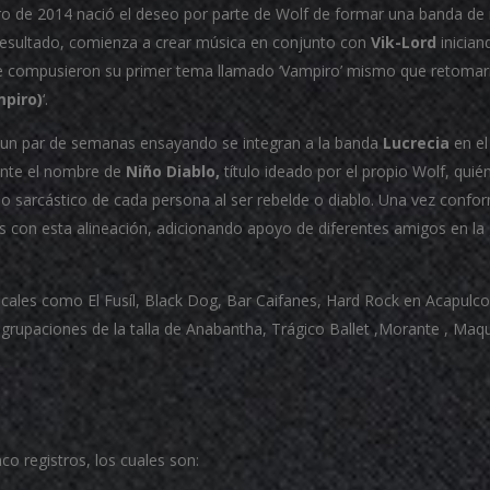
o de 2014 nació el deseo por parte de Wolf de formar una banda de m
esultado, comienza a crear música en conjunto con
Vik-Lord
inician
 compusieron su primer tema llamado ‘Vampiro’ mismo que retomaría
mpiro)
‘.
 un par de semanas ensayando se integran a la banda
Lucrecia
en el
ente el nombre de
Niño Diablo,
título ideado por el propio Wolf, quié
o sarcástico de cada persona al ser rebelde o diablo. Una vez conf
 con esta alineación, adicionando apoyo de diferentes amigos en la
cales como El Fusíl, Black Dog, Bar Caifanes, Hard Rock en Acapulco
rupaciones de la talla de Anabantha, Trágico Ballet ,Morante , Maqui
co registros, los cuales son: