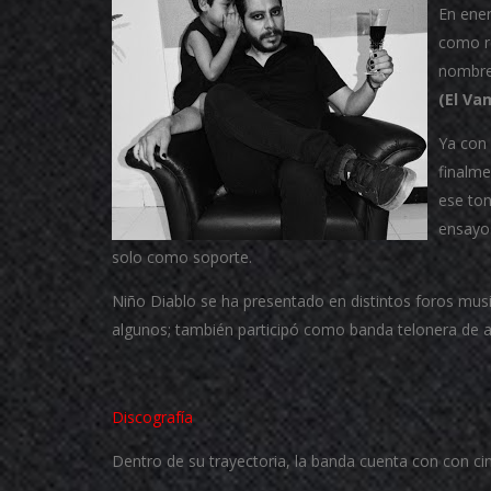
En ener
como r
nombre
(El Va
Ya con
finalm
ese ton
ensayos
solo como soporte.
Niño Diablo se ha presentado en distintos foros musi
algunos; también participó como banda telonera de ag
Discografía
Dentro de su trayectoria, la banda cuenta con con cin