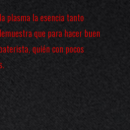
da plasma la esencia tanto
s demuestra que para hacer buen
 baterista, quién con pocos
s.