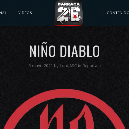
NAL
VIDEOS
CONTENID
NIÑO DIABLO
6 mayo 2021
by
LordJASC
in
Reportaje