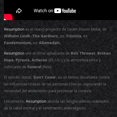
Resumption
es el nuevo proyecto de Death Doom Metal, de
Wilhelm Lindh
(
The Gardnerz
, ex:
Tristitia
, ex:
Pandemonium
, ex:
Allamedah
).
Resumption
une el ritmo aplastante de
Bolt Thrower
,
Broken
Hope
,
Pyrexia
,
Acheron
(EE. UU.) y la atmósfera lenta y
sofocante de
Funeral
(Nor).
El sencillo debut, ‘
Don’t Come
‘, es un himno desafiante contra
las influencias tóxicas de las personas tóxicas, explorando la
necesidad del aislamiento para preservar la cordura.
Líricamente,
Resumption
aborda las desgarradoras realidades
de la salud mental y el sentimiento antirreligioso.