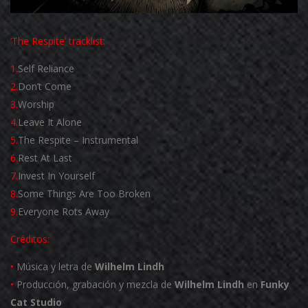
‘The Respite’ tracklist:
1.
Self Reliance
2.
Don’t Come
3.
Worship
4.
Leave It Alone
5.
The Respite – Instrumental
6.
Rest At Last
7.
Invest In Yourself
8.
Some Things Are Too Broken
9.
Everyone Rots Away
Créditos:
•
Música y letra de
Wilhelm Lindh
•
Producción, grabación y mezcla de
Wilhelm Lindh
en
Funky
Cat Studio