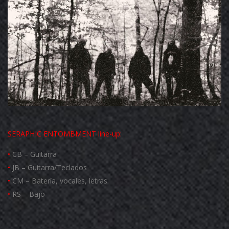
SERAPHIC ENTOMBMENT
line-up:
•
CB – Guitarra
•
JB – Guitarra/Teclados
•
CM – Batería, vocales, letras
•
RS – Bajo