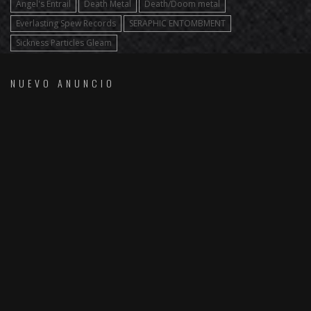
Angel's Entrail
Death Metal
Death/Doom metal
Everlasting Spew Records
SERAPHIC ENTOMBMENT
Sickness Particles Gleam
NUEVO ANUNCIO