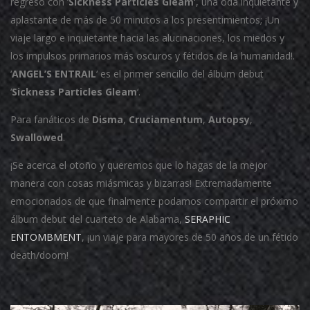
regreso con ‘
Sickness Particles Gleam’
, una oda inquietante y
aplastante de más de 50 minutos a los presentimientos; ¡Un
viaje largo e inquietante hacia las alucinaciones, los miedos y
los impulsos primarios más oscuros y fétidos de la humanidad!.
‘
ANGEL’S ENTRAIL
‘ es el primer sencillo del álbum debut
‘
Sickness Particles Gleam
‘.
Para fanáticos de
Disma
,
Cruciamentum
,
Autopsy
,
Swallowed
.
¡Se acerca el otoño y queremos que lo hagas de la mejor
manera con cosas miásmicas y bizarras! Extremadamente
emocionados de que finalmente podamos compartir el próximo
álbum debut del cuarteto de Alabama,
SERAPHIC
ENTOMBMENT
, ¡un viaje para mayores de 50 años de un fétido
death/doom!