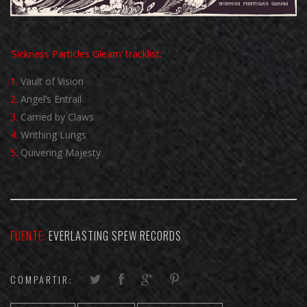
‘Sickness Particles Gleam’ tracklist:
1.
Vault of Vision
2.
Angel’s Entrail
3.
Carried by Claws
4.
Writhing Lungs
5.
Quivering Majesty
FUENTE:
EVERLASTING SPEW RECORDS
COMPARTIR: