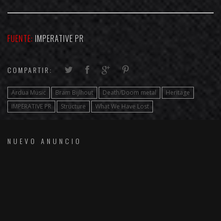
FUENTE:
IMPERATIVE PR
COMPARTIR:
Ardua Music
Bram Bijlhout
Death/Doom metal
Heritage
IMPERATIVE PR
Structure
What We Have Lost
NUEVO ANUNCIO