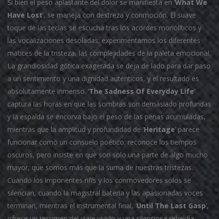
Si bien el peso aplastante del dolor se manifiesta en ‘
What We
Have Lost
’, se maneja con destreza y conmoción. El suave
toque de las teclas se escucha tras los acordes monolíticos y
las vocalizaciones desoladas; experimentamos los diferentes
matices de la tristeza, las complejidades de la paleta emocional.
La grandiosidad gótica exagerada se deja de lado para dar paso
a un sentimiento y una dignidad auténticos, y el resultado es
absolutamente inmenso. ‘
The Sadness Of Everyday Life
’
captura las horas en que las sombras son demasiado profundas
y la espalda se encorva bajo el peso de las penas acumuladas,
mientras que la amplitud y profundidad de ‘
Heritage
’ parece
funcionar como un consuelo poético: reconoce los tiempos
oscuros, pero insiste en que son solo una parte de algo mucho
mayor, que somos más que la suma de nuestras tristezas.
Cuando los imponentes riffs y los conmovedores solos se
silencian, cuando la magistral batería y las apasionadas voces
terminan, mientras el instrumental final, ‘
Until The Last Gasp
’,
ofrece un resumen del viaje vivido y una silenciosa rebeldía