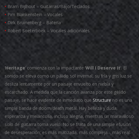
•
Bram Bijlhout – Guitarras/Bajo/Teclados
•
Pim Blankenstein – Vocales
•
Dirk Bruinenberg – Batería
•
Robert Soeterboek – Vocales adicionales
‘
Heritage
‘ comienza con la impactante ‘
Will I Deserve It
’. El
sonido se eleva como un pálido sol invernal, su fría y gris luz se
desliza lentamente por un paisaje envuelto en niebla y
escarchado. A medida que la canción avanza por este gélido
paisaje, se hace evidente de inmediato que
Structure
no es una
simple banda de doom/death metal. Hay belleza y duda,
esperanza y melancolía, incluso alegría, mientras un maravilloso
solo de guitarra toma vuelo. No se trata de una simple efusión
de desesperación; es más matizada, más compleja… más real.