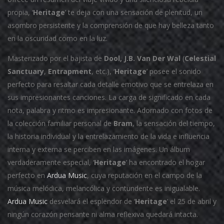
propia, ‘
Heritage
’ te deja con una sensación de plenitud, un
asombro persistente y la comprensión de que hay belleza tanto
en la oscuridad como en la luz.
Masterizado por el bajista de
Dool, J.B. Van Der Wal
(
Celestial
Sanctuary
,
Entrapment
, etc.), ‘
Heritage
’ posee el sonido
perfecto para resaltar cada detalle emotivo que se entrelaza en
sus impresionantes canciones. La carga de significado en cada
nota, palabra y ritmo es impresionante. Adornado con fotos de
la colección familiar personal de
Bram
, la sensación del tiempo,
la historia individual y la entrelazamiento de la vida e influencia
interna y externa se perciben en las imágenes. Un álbum
verdaderamente especial, ‘
Heritage
’ ha encontrado el hogar
perfecto en
Ardua Music
, cuya reputación en el campo de la
música melódica, melancólica y contundente es inigualable.
Ardua Music
desvelará el esplendor de ‘
Heritage
’ el 25 de abril y
ningún corazón pensante ni alma reflexiva quedará intacta.