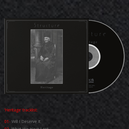
‘Heritage’ tracklist:
01-
Will I Deserve It
02-
What We Have Lost