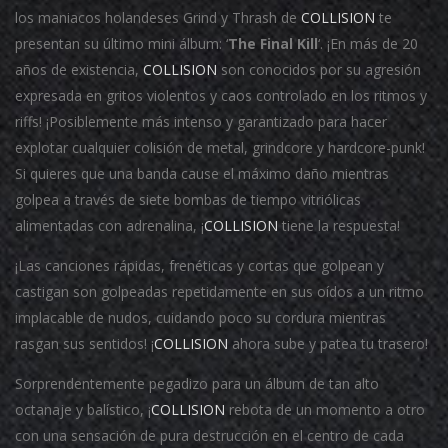
los maniacos holandeses Grind y Thrash de
COLLISION
te
presentan su último mini álbum: ‘
The Final Kill
‘.
¡En más de 20
años de existencia,
COLLISION
son conocidos por su agresión
expresada en gritos violentos y caos controlado en los ritmos y
riffs!
¡Posiblemente más intenso y garantizado para hacer
explotar cualquier colisión de metal, grindcore y hardcore-punk!
Si quieres que una banda cause el máximo daño mientras
golpea a través de siete bombas de tiempo vitriólicas
alimentadas con adrenalina, ¡
COLLISION
tiene la respuesta!
¡Las canciones rápidas, frenéticas y cortas que golpean y
castigan son golpeadas repetidamente en sus oídos a un ritmo
implacable de nudos, cuidando poco su cordura mientras
rasgan sus sentidos!
¡
COLLISION
ahora sube y patea tu trasero!
Sorprendentemente pegadizo para un álbum de tan alto
octanaje y balístico, ¡
COLLISION
rebota de un momento a otro
con una sensación de pura destrucción en el centro de cada