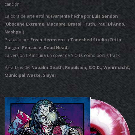
canción!
La obra de arte está nuevamente hecha por
Luis Sendon
(
Obscene
Extreme
,
Macabre
,
Brutal
Truth
,
Paul Di’Anno
,
Nashgul
)
Grabado por
Erwin Hermsen
en
Toneshed Studio
(
Cirith
Gorgor
,
Pentacle
,
Dead
Head
)
La versión LP incluirá un cover de S.O.D.
como bonus track
Para fans de:
Napalm Death, Repulsion, S.O.D., Wehrmacht,
Municipal Waste, Slayer