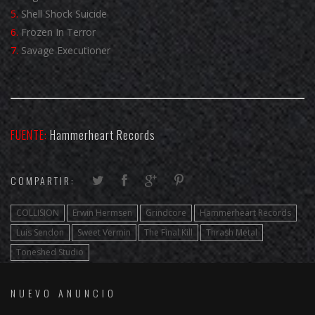
5.
Shell Shock Suicide
6.
Frozen In Terror
7.
Savage Executioner
FUENTE:
Hammerheart Records
COMPARTIR:
COLLISION
Erwin Hermsen
Grindcore
Hammerheart Records
Luis Sendon
Sweet Vermin
The Final Kill
Thrash Metal
Toneshed Studio
NUEVO ANUNCIO