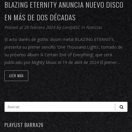
BLAZING ETERNITY ANUNCIA NUEVO DISCO
EN MÁS DE DOS DÉCADAS
Posted at 28 febrero 2024 by
LordJASC
in
Noticias
El acto danés de gothic doom metal BLAZING ETERNITY,
presenta su primer sencillo ‘One Thousand Lights’, tomado de
su próximo álbum ‘A Certain End of Everything’, que será
publicado por Mighty Music el 19 de abril de 2024 El primer…
LEER MÁS
PLAYLIST BARRA26