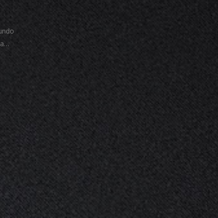
gundo
na…