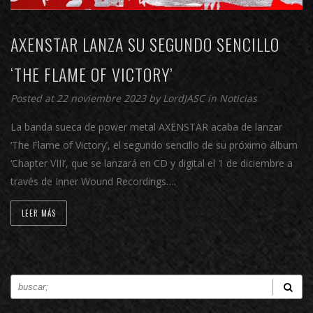
AXENSTAR LANZA SU SEGUNDO SENCILLO
‘THE FLAME OF VICTORY’
Posted at 22 noviembre 2023 by
LordJASC
in
Noticias
La banda sueca de power metal AXENSTAR acaba de lanzar
‘The Flame of Victory’, el segundo sencillo de su próximo álbum
‘Chapter VIII’, que se lanzará en CD y digital el 1 de diciembre a
través de Inner Wound Recordings….
LEER MÁS