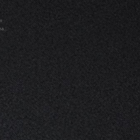
um
cha…